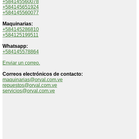
+584145560078
+584145651924
+584145560077
Maquinarias:
+584145286810
+584125199511
Whatsapp:
+584145578864
Enviar un correo.
Correos electrónicos de contacto:
maquinarias@orval.com.ve
repuestos@orval.com.ve
servicios@orval.com.ve