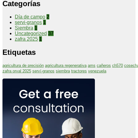
Categorías
Día de campo
2
servi-granos
1
Siembra
1
Uncategorized
37
zafra 2025
1
Etiquetas
agricultura de precisión
agricultura regenerativa
ams
cañeros
ch570
cosecha
zafra orval 2025
serví-granos
siembra
tractores
venezuela